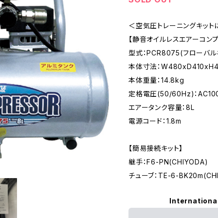
＜空気圧トレーニングキット
【静音オイルレスエアーコン
型式：PCR8075(フローバ
本体寸法：W480xD410xH
本体重量：14.8kg
定格電圧(50/60Hz)：AC10
エアータンク容量：8L
電源コード：1.8m
【簡易接続キット】
継手：F6-PN(CHIYODA)
チューブ：TE-6-BK20m(CH
Internationa