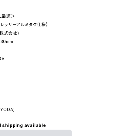
に最適＞
プレッサーアルミタク仕様】
ル株式会社)
430mm
0V
IYODA)
l shipping available